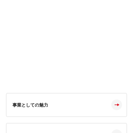
道脇オーナーマネージャー
学生時代、学校教諭を目指していたが、教育現場とのギャ
ップに戸惑い、別視点から教育を見つめ直すため、学習塾
アルバイト講師を経験し教育に携わる面白さを実感、その
後2008年に独立。現在長崎県内でスクールIE3教室を展
開。
インタビューを読む
事業としての魅力