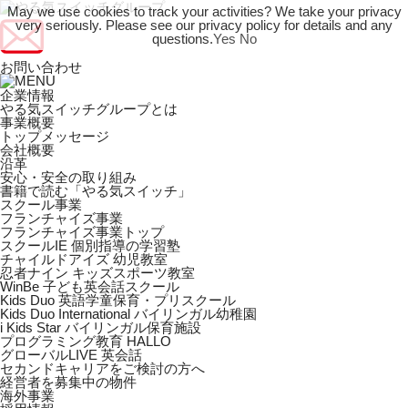
May we use cookies to track your activities? We take your privacy
very seriously. Please see our privacy policy for details and any
questions.
Yes
No
お問い合わせ
企業情報
やる気スイッチグループとは
事業概要
トップメッセージ
会社概要
沿革
安心・安全の取り組み
書籍で読む「やる気スイッチ」
スクール事業
フランチャイズ事業
フランチャイズ事業トップ
スクールIE 個別指導の学習塾
チャイルドアイズ 幼児教室
忍者ナイン キッズスポーツ教室
WinBe 子ども英会話スクール
Kids Duo 英語学童保育・プリスクール
Kids Duo International バイリンガル幼稚園
i Kids Star バイリンガル保育施設
プログラミング教育 HALLO
グローバルLIVE 英会話
セカンドキャリアをご検討の方へ
経営者を募集中の物件
海外事業