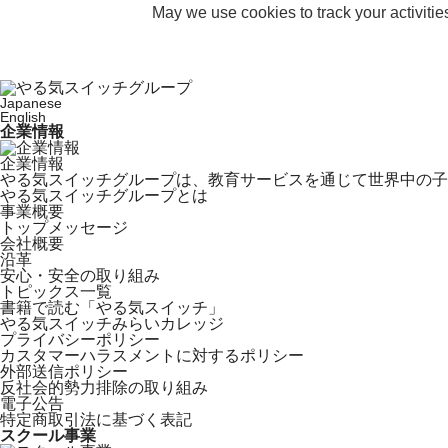
May we use cookies to track your activitie
Japanese
English
企業情報
企業情報
やる気スイッチグループは、教育サービスを通じて世界中の子
やる気スイッチグループとは
事業概要
トップメッセージ
会社概要
沿革
安心・安全の取り組み
トピックス一覧
書籍で読む「やる気スイッチ」
やる気スイッチみらいカレッジ
プライバシーポリシー
カスタマーハラスメントに対するポリシー
外部送信ポリシー
反社会的勢力排除の取り組み
電子公告
特定商取引法に基づく表記
スクール事業