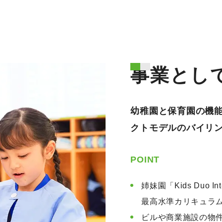
事業とし
幼稚園と保育園の機
クトモデルのバイリ
POINT
姉妹園「Kids Duo I
最高水準カリキュラ
ビルや商業施設の物