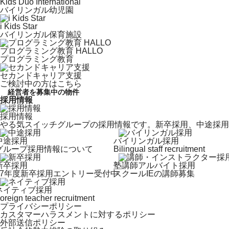
Kids Duo International
バイリンガル幼児園
i Kids Star
バイリンガル保育施設
プログラミング教育 HALLO
プログラミング教育
セカンドキャリア支援
ご検討中の方はこちら
経営者を募集中の物件
採用情報
採用情報
やる気スイッチグループの採用情報です。新卒採用、中途採用
中途採用
バイリンガル採用
グループ採用情報について
Bilingual staff recruitment
新卒採用
塾講師アルバイト採用
27年度新卒採用エントリー受付中
スクールIEの講師募集
ネイティブ採用
oreign teacher recruitment
プライバシーポリシー
カスタマーハラスメントに対するポリシー
外部送信ポリシー