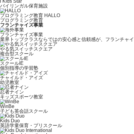
i Kids Star
バイリンガル保育施設
プログラミング教育 HALLO
プログラミング教育
フランチャイズ事業
フランチャイズ事業
業界トップクラスならではの安心感と信頼感が、フランチャイ
やる気スイッチスクエア
複合型スクール
スクールIE
個別指導の学習塾
チャイルド・アイズ
幼児教室
忍者ナイン
キッズスポーツ教室
WinBe
子ども英会話スクール
Kids Duo
英語学童保育・プリスクール