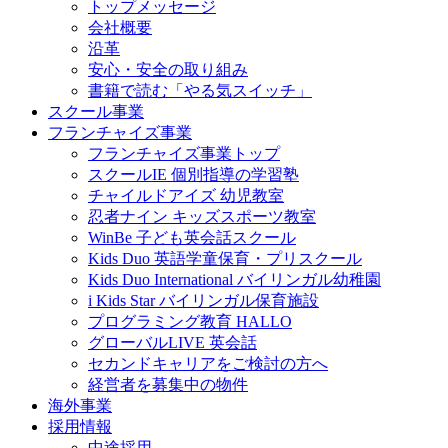
トップメッセージ
会社概要
沿革
安心・安全の取り組み
書籍で読む「やる気スイッチ」
スクール事業
フランチャイズ事業
フランチャイズ事業トップ
スクールIE 個別指導の学習塾
チャイルドアイズ 幼児教室
忍者ナイン キッズスポーツ教室
WinBe 子ども英会話スクール
Kids Duo 英語学童保育・プリスクール
Kids Duo International バイリンガル幼稚園
i Kids Star バイリンガル保育施設
プログラミング教育 HALLO
グローバルLIVE 英会話
セカンドキャリアをご検討の方へ
経営者を募集中の物件
海外事業
採用情報
中途採用