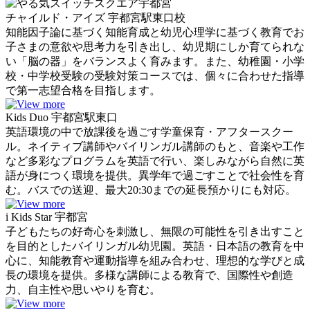
チャイルド・アイズ 宇都宮駅東口校
知能因子論に基づく知能育成と幼児心理学に基づく教育でお
子さまの意欲や思考力を引き出し、幼児期にしか育てられな
い「脳の器」をバランスよく育みます。また、幼稚園・小学
校・中学校受験の受験対策コースでは、個々に合わせた指導
で第一志望合格を目指します。
Kids Duo 宇都宮駅東口
英語環境の中で放課後を過ごす学童保育・アフタースクー
ル。ネイティブ講師やバイリンガル講師のもと、音楽や工作
など多彩なプログラムを英語で行い、楽しみながら自然に英
語が身につく環境を提供。異学年で過ごすことで社会性を育
む。バスでの送迎、最大20:30までの延長預かりにも対応。
i Kids Star 宇都宮
子どもたちの好奇心を刺激し、無限の可能性を引き出すこと
を目的としたバイリンガル幼児園。英語・日本語の教育を中
心に、知能教育や運動指導を組み合わせ、理想的な学びと成
長の環境を提供。多様な講師による教育で、国際性や創造
力、自主性や思いやりを育む。