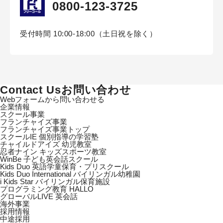
0800-123-3725
受付時間 10:00-18:00（土日祝を除く）
Contact Us
お問い合わせ
Webフォームから問い合わせる
企業情報
スクール事業
フランチャイズ事業
フランチャイズ事業トップ
スクールIE 個別指導の学習塾
チャイルドアイズ 幼児教室
忍者ナイン キッズスポーツ教室
WinBe 子ども英会話スクール
Kids Duo 英語学童保育・プリスクール
Kids Duo International バイリンガル幼稚園
i Kids Star バイリンガル保育施設
プログラミング教育 HALLO
グローバルLIVE 英会話
海外事業
採用情報
中途採用