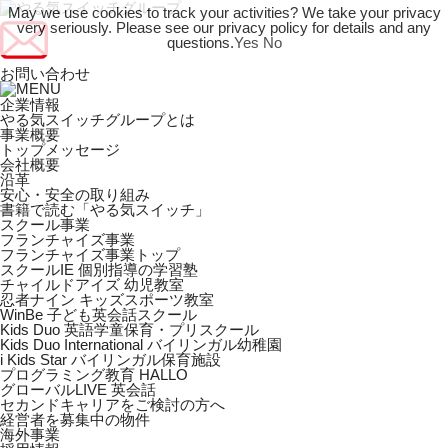
May we use cookies to track your activities? We take your privacy
very seriously. Please see our privacy policy for details and any
questions.
Yes
No
お問い合わせ
企業情報
やる気スイッチグループとは
事業概要
トップメッセージ
会社概要
沿革
安心・安全の取り組み
書籍で読む「やる気スイッチ」
スクール事業
フランチャイズ事業
フランチャイズ事業トップ
スクールIE 個別指導の学習塾
チャイルドアイズ 幼児教室
忍者ナイン キッズスポーツ教室
WinBe 子ども英会話スクール
Kids Duo 英語学童保育・プリスクール
Kids Duo International バイリンガル幼稚園
i Kids Star バイリンガル保育施設
プログラミング教育 HALLO
グローバルLIVE 英会話
セカンドキャリアをご検討の方へ
経営者を募集中の物件
海外事業