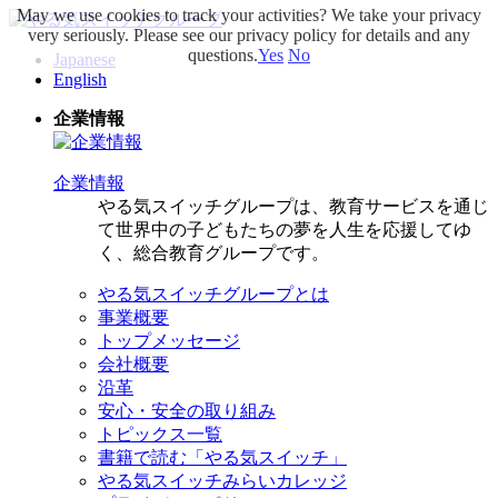
May we use cookies to track your activities? We take your privacy
very seriously. Please see our privacy policy for details and any
questions.
Yes
No
Japanese
English
企業情報
企業情報
やる気スイッチグループは、教育サービスを通じ
て世界中の子どもたちの夢を人生を応援してゆ
く、総合教育グループです。
やる気スイッチグループとは
事業概要
トップメッセージ
会社概要
沿革
安心・安全の取り組み
トピックス一覧
書籍で読む「やる気スイッチ」
やる気スイッチみらいカレッジ