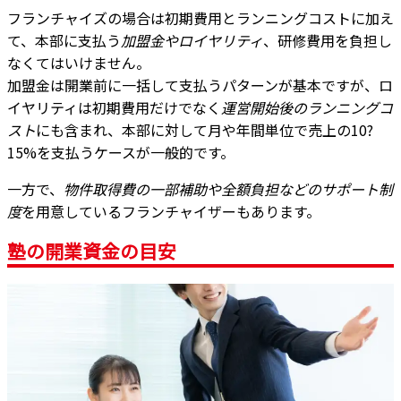
フランチャイズの場合は初期費用とランニングコストに加え
て、本部に支払う
加盟金やロイヤリティ
、研修費用を負担し
なくてはいけません。
加盟金は開業前に一括して支払うパターンが基本ですが、ロ
イヤリティは初期費用だけでなく
運営開始後のランニングコ
スト
にも含まれ、本部に対して月や年間単位で売上の10?
15%を支払うケースが一般的です。
一方で、
物件取得費の一部補助や全額負担などのサポート制
度
を用意しているフランチャイザーもあります。
塾の開業資金の目安