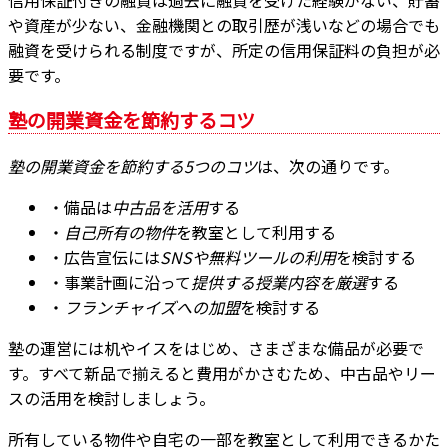
信用保証付きの融資は過去に融資を受けた経験がない、貯蓄
や資産が少ない、金融機関との取引歴が浅いなどの場合でも
融資を受けられる制度ですが、所定の信用保証料の負担が必
要です。
塾の開業資金を節約するコツ
塾の開業資金を節約する5つのコツ
は、次の通りです。
・備品は
中古品を活用
する
・
自己所有の物件
を教室として利用する
・広告宣伝には
SNSや無料ツールの利用
を検討する
・事業計画に沿って
提供する授業内容を厳選
する
・
フランチャイズへの加盟
を検討する
塾の運営には机やイスをはじめ、さまざまな備品が必要で
す。すべて新品で揃えると費用がかさむため、中古品やリー
スの活用を検討しましょう。
所有している物件や自宅の一部を教室として利用できるかた