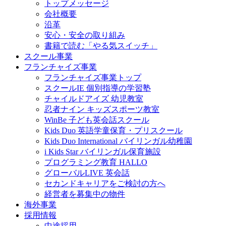
トップメッセージ
会社概要
沿革
安心・安全の取り組み
書籍で読む「やる気スイッチ」
スクール事業
フランチャイズ事業
フランチャイズ事業トップ
スクールIE 個別指導の学習塾
チャイルドアイズ 幼児教室
忍者ナイン キッズスポーツ教室
WinBe 子ども英会話スクール
Kids Duo 英語学童保育・プリスクール
Kids Duo International バイリンガル幼稚園
i Kids Star バイリンガル保育施設
プログラミング教育 HALLO
グローバルLIVE 英会話
セカンドキャリアをご検討の方へ
経営者を募集中の物件
海外事業
採用情報
中途採用