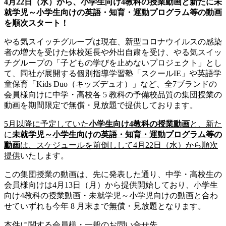
4月22日（水）から、小学生向け4教科の授業動画と新たに未
就学児～小学生向けの英語・知育・運動プログラム等の動画
を順次スタート！
やる気スイッチグループは現在、新型コロナウイルスの感染
者の増大を受けた休校延長や外出自粛を受け、やる気スイッ
チグループの「子どもの学びを止めないプロジェクト」とし
て、同社が展開する個別指導学習塾「スクールIE」や英語学
童保育「Kids Duo（キッズデュオ）」など、全7ブランドの
会員様向けに中学・⾼校各 5 教科の予備校品質の集団授業の
動画を期間限定で無償・⾒放題で提供しております。
5月以降に予定していた
小学生向け4教科の授業動画
と、新た
に
未就学児～小学生向けの英語・知育・運動プログラム等の
動画
は、スケジュールを前倒しして4月22日（水）から順次
提供
いたします。
この集団授業の動画は、先に発表した通り、中学・高校生の
会員様向けは4月13日（月）から提供開始しており、小学生
向け4教科の授業動画・未就学児～小学児向けの動画と合わ
せていずれも今年 8 月末まで無償・見放題となります。
本件に関する会員様・一般のお問い合せ先